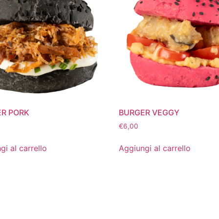
R PORK
BURGER VEGGY
€
6,00
gi al carrello
Aggiungi al carrello