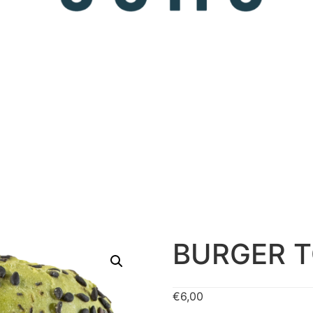
BURGER 
€
6,00