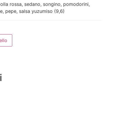
olla rossa, sedano, songino, pomodorini,
ale, pepe, salsa yuzumiso (9,6)
ello
i