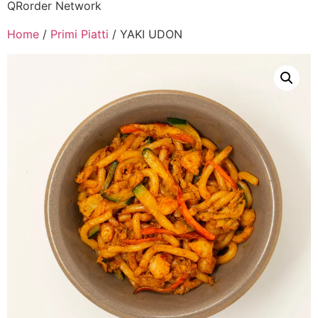
QRorder Network
Home
/
Primi Piatti
/ YAKI UDON